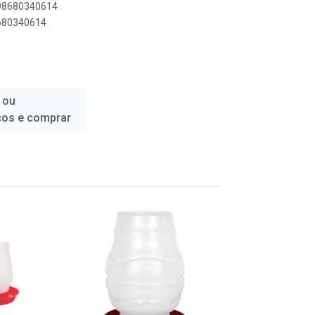
898680340614
8680340614
 ou
ços e comprar