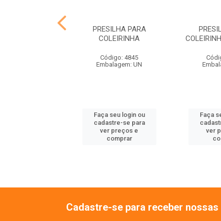
ONTAL PARA
PRESILHA PARA
PRESI
OLEIRINHA
COLEIRINHA
COLEIRIN
ódigo: 4842
Código: 4845
Códi
balagem: UN
Embalagem: UN
Embal
 seu login ou
Faça seu login ou
Faça se
astre-se para
cadastre-se para
cadast
er preços e
ver preços e
ver 
comprar
comprar
co
Cadastre-se para receber nossas 