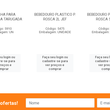
LHA PARA
BEBEDOURO PLASTICO P.
BEBEDOURO P
HA TARUGADA
ROSCA 2L JEF
ROSCA 5
go: 5910
Código: 5475
Código:
agem: UN
Embalagem: UNIDADE
Embalagem:
u login ou
Faça seu login ou
Faça seu 
re-se para
cadastre-se para
cadastre-
preços e
ver preços e
ver pre
mprar
comprar
comp
ofertas!