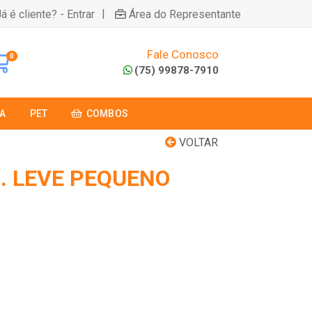
|
á é cliente? - Entrar
Área do Representante
Fale Conosco
0
(75) 99878-7910
A
PET
COMBOS
VOLTAR
. LEVE PEQUENO