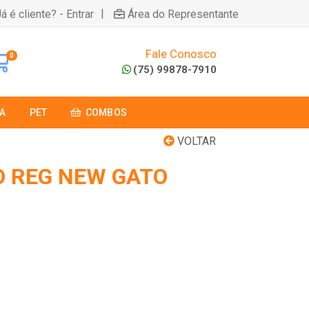
|
á é cliente? - Entrar
Área do Representante
Fale Conosco
0
(75) 99878-7910
A
PET
COMBOS
VOLTAR
 REG NEW GATO