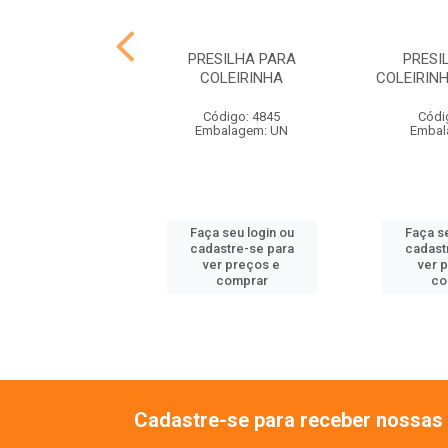
ONTAL PARA
PRESILHA PARA
PRESI
OLEIRINHA
COLEIRINHA
COLEIRIN
ódigo: 4842
Código: 4845
Códi
balagem: UN
Embalagem: UN
Embal
 seu login ou
Faça seu login ou
Faça se
astre-se para
cadastre-se para
cadast
er preços e
ver preços e
ver 
comprar
comprar
co
Cadastre-se para receber nossas 