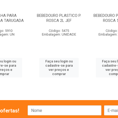
LHA PARA
BEBEDOURO PLASTICO P.
BEBEDOURO P
HA TARUGADA
ROSCA 2L JEF
ROSCA 5
go: 5910
Código: 5475
Código:
agem: UN
Embalagem: UNIDADE
Embalagem:
u login ou
Faça seu login ou
Faça seu 
re-se para
cadastre-se para
cadastre-
preços e
ver preços e
ver pre
mprar
comprar
comp
ofertas!