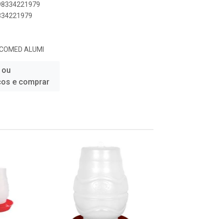
898334221979
8334221979
COMED ALUMI
 ou
ços e comprar