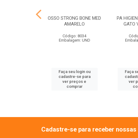
IENICA CARA DE
OSSO STRONG BONE MED
PA HIGIE
O BLACK PEQ
AMARELO
GATO 
ódigo: 8048
Código: 8034
Códi
alagem: UND
Embalagem: UND
Embal
 seu login ou
Faça seu login ou
Faça se
astre-se para
cadastre-se para
cadast
er preços e
ver preços e
ver 
comprar
comprar
co
Cadastre-se para receber nossas 