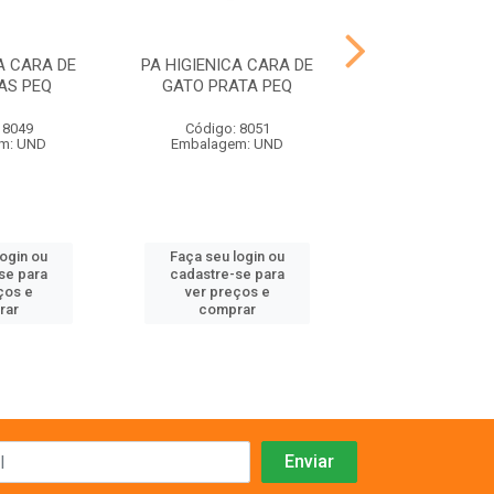
A CARA DE
PA HIGIENICA CARA DE
PA HIGIENICA 
AS PEQ
GATO PRATA PEQ
GATO BLACK
 8049
Código: 8051
Código: 80
m: UND
Embalagem: UND
Embalagem:
login ou
Faça seu login ou
Faça seu log
se para
cadastre-se para
cadastre-se 
ços e
ver preços e
ver preços
rar
comprar
comprar