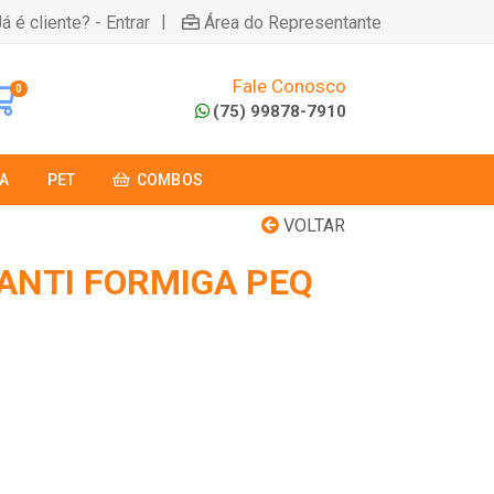
|
á é cliente? - Entrar
Área do Representante
Fale Conosco
0
(75) 99878-7910
A
PET
COMBOS
VOLTAR
ANTI FORMIGA PEQ