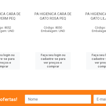
NICA CARA DE
PA HIGIENICA CARA DE
PA HIGIENIC
VERM PEQ
GATO ROSA PEQ
GATO LIL
go: 8052
Código: 8050
Código:
agem: UND
Embalagem: UND
Embalage
u login ou
Faça seu login ou
Faça seu 
re-se para
cadastre-se para
cadastre-
preços e
ver preços e
ver pre
mprar
comprar
comp
ofertas!