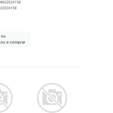
898602024158
8602024158
 ou
ços e comprar