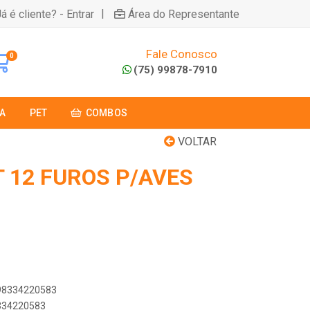
|
á é cliente? - Entrar
Área do Representante
Fale Conosco
0
(75) 99878-7910
A
PET
COMBOS
VOLTAR
 12 FUROS P/AVES
898334220583
8334220583