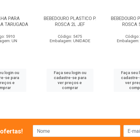
LHA PARA
BEBEDOURO PLASTICO P.
BEBEDOURO P
HA TARUGADA
ROSCA 2L JEF
ROSCA 5
go: 5910
Código: 5475
Código:
agem: UN
Embalagem: UNIDADE
Embalagem:
u login ou
Faça seu login ou
Faça seu 
re-se para
cadastre-se para
cadastre-
preços e
ver preços e
ver pre
mprar
comprar
comp
ofertas!