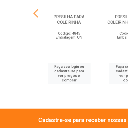
ONTAL PARA
PRESILHA PARA
PRESI
OLEIRINHA
COLEIRINHA
COLEIRIN
ódigo: 4842
Código: 4845
Códi
balagem: UN
Embalagem: UN
Embal
 seu login ou
Faça seu login ou
Faça se
astre-se para
cadastre-se para
cadast
er preços e
ver preços e
ver 
comprar
comprar
co
Cadastre-se para receber nossas 