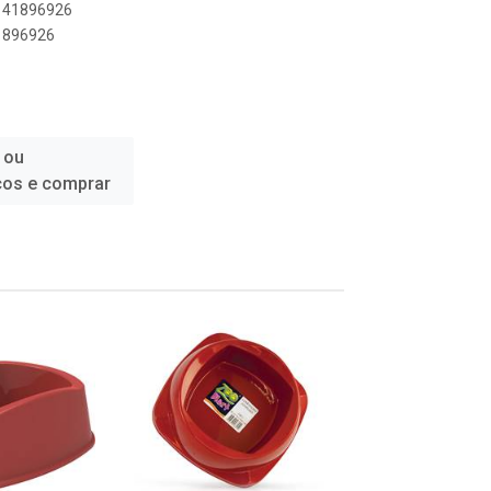
0141896926
41896926
 ou
ços e comprar