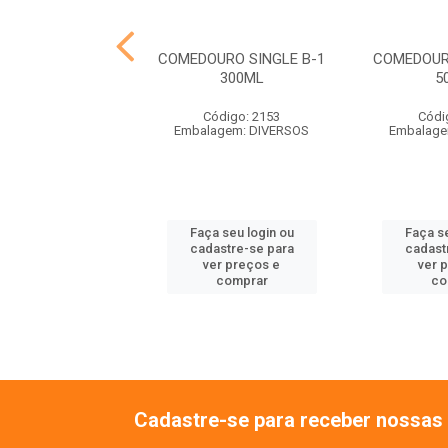
HO PASSARO
COMEDOURO SINGLE B-1
COMEDOUR
ALOPSITA
300ML
5
ódigo: 7324
Código: 2153
Códi
balagem: UN
Embalagem: DIVERSOS
Embalage
 seu login ou
Faça seu login ou
Faça se
astre-se para
cadastre-se para
cadast
er preços e
ver preços e
ver 
comprar
comprar
co
Cadastre-se para receber nossas 