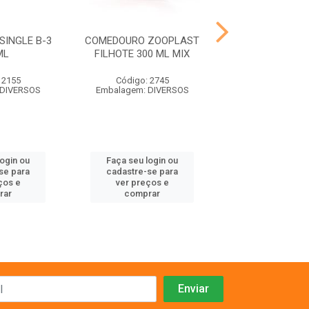
INGLE B-3
COMEDOURO ZOOPLAST
NINHO PAS
ML
FILHOTE 300 ML MIX
CALOPSI
 2155
Código: 2745
Código: 73
 DIVERSOS
Embalagem: DIVERSOS
Embalagem:
login ou
Faça seu login ou
Faça seu log
se para
cadastre-se para
cadastre-se 
ços e
ver preços e
ver preços
rar
comprar
comprar