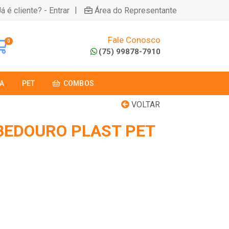
|
á é cliente? - Entrar
Área do Representante
Fale Conosco
0
(75) 99878-7910
A
PET
COMBOS
VOLTAR
EDOURO PLAST PET