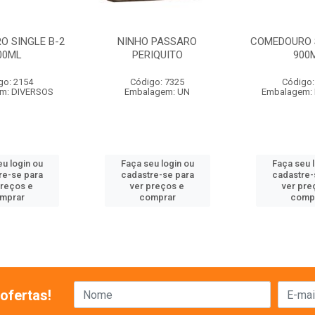
O SINGLE B-2
NINHO PASSARO
COMEDOURO S
00ML
PERIQUITO
900
go: 2154
Código: 7325
Código:
m: DIVERSOS
Embalagem: UN
Embalagem:
u login ou
Faça seu login ou
Faça seu 
re-se para
cadastre-se para
cadastre-
preços e
ver preços e
ver pre
mprar
comprar
comp
ofertas!