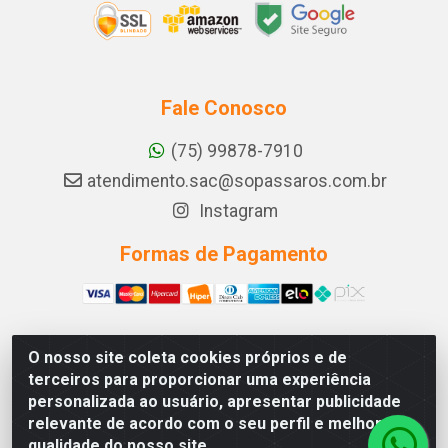
Fale Conosco
(75) 99878-7910
atendimento.sac@sopassaros.com.br
Instagram
Formas de Pagamento
O nosso site coleta cookies próprios e de
A PINA DOS SANTOS DELEZZOTTE LTDA - RODOVIA BA
terceiros para proporcionar uma experiência
233, 27 - ZONA RURAL, ITABERABA/BA - CEP 46.880-
personalizada ao usuário, apresentar publicidade
000 - CNPJ 30.578.948/0001-90
relevante de acordo com o seu perfil e melhorar a
qualidade do nosso site.