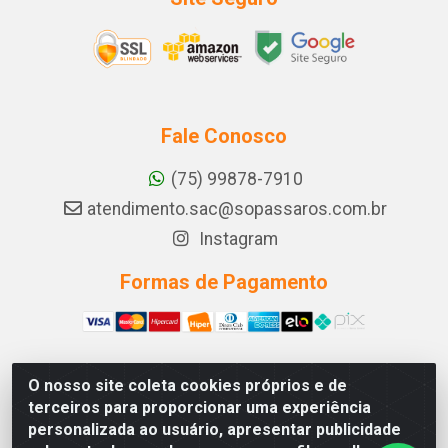
Fale Conosco
(75) 99878-7910
atendimento.sac@sopassaros.com.br
Instagram
Formas de Pagamento
O nosso site coleta cookies próprios e de
A PINA DOS SANTOS DELEZZOTTE LTDA - RODOVIA BA
terceiros para proporcionar uma experiência
233, 27 - ZONA RURAL, ITABERABA/BA - CEP 46.880-
personalizada ao usuário, apresentar publicidade
000 - CNPJ 30.578.948/0001-90