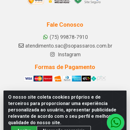
Fale Conosco
(75) 99878-7910
atendimento.sac@sopassaros.com.br
Instagram
Formas de Pagamento
O nosso site coleta cookies próprios e de
A PINA DOS SANTOS DELEZZOTTE LTDA - RODOVIA BA
terceiros para proporcionar uma experiência
233, 27 - ZONA RURAL, ITABERABA/BA - CEP 46.880-
personalizada ao usuário, apresentar publicidade
000 - CNPJ 30.578.948/0001-90
relevante de acordo com o seu perfil e melhorar a
qualidade do nosso site.