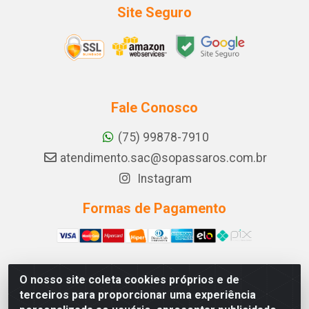
Site Seguro
Fale Conosco
(75) 99878-7910
atendimento.sac@sopassaros.com.br
Instagram
Formas de Pagamento
O nosso site coleta cookies próprios e de
A PINA DOS SANTOS DELEZZOTTE LTDA - RODOVIA BA
terceiros para proporcionar uma experiência
233, 27 - ZONA RURAL, ITABERABA/BA - CEP 46.880-