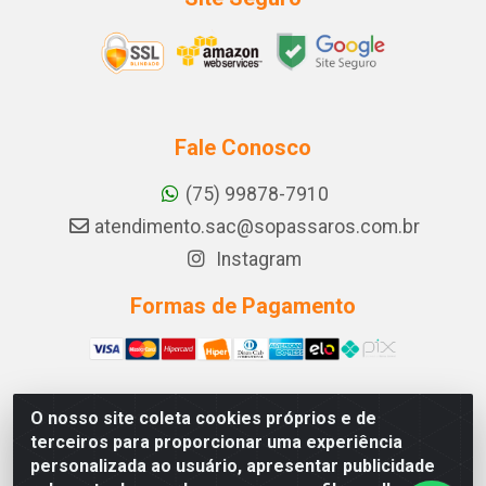
Fale Conosco
(75) 99878-7910
atendimento.sac@sopassaros.com.br
Instagram
Formas de Pagamento
O nosso site coleta cookies próprios e de
A PINA DOS SANTOS DELEZZOTTE LTDA - RODOVIA BA
terceiros para proporcionar uma experiência
233, 27 - ZONA RURAL, ITABERABA/BA - CEP 46.880-
personalizada ao usuário, apresentar publicidade
000 - CNPJ 30.578.948/0001-90