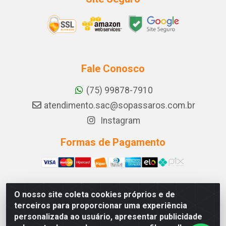
Fale Conosco
(75) 99878-7910
atendimento.sac@sopassaros.com.br
Instagram
Formas de Pagamento
O nosso site coleta cookies próprios e de
A PINA DOS SANTOS DELEZZOTTE LTDA - RODOVIA BA
terceiros para proporcionar uma experiência
233, 27 - ZONA RURAL, ITABERABA/BA - CEP 46.880-
personalizada ao usuário, apresentar publicidade
000 - CNPJ 30.578.948/0001-90