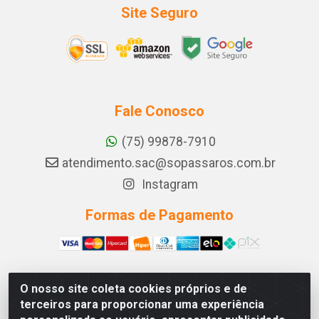
Site Seguro
Fale Conosco
(75) 99878-7910
atendimento.sac@sopassaros.com.br
Instagram
Formas de Pagamento
O nosso site coleta cookies próprios e de
A PINA DOS SANTOS DELEZZOTTE LTDA - RODOVIA BA
terceiros para proporcionar uma experiência
233, 27 - ZONA RURAL, ITABERABA/BA - CEP 46.880-