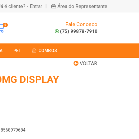
|
á é cliente? - Entrar
Área do Representante
Fale Conosco
0
(75) 99878-7910
A
PET
COMBOS
VOLTAR
MG DISPLAY
898568979684