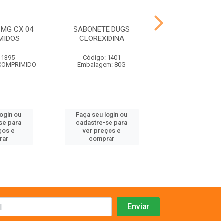
6MG CX 04
SABONETE DUGS
DUGS COLE
MIDOS
CLOREXIDINA
ANTIPULG
 1395
Código: 1401
Código: 14
 COMPRIMIDO
Embalagem: 80G
Embalagem: DI
login ou
Faça seu login ou
Faça seu log
se para
cadastre-se para
cadastre-se 
ços e
ver preços e
ver preços
rar
comprar
comprar