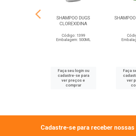
GS COLEIRA
SHAMPOO DUGS
SHAMPOO 
TIPULGAS
CLOREXIDINA
ódigo: 1402
Código: 1399
Códi
agem: DIVERSOS
Embalagem: 500ML
Embala
 seu login ou
Faça seu login ou
Faça se
astre-se para
cadastre-se para
cadast
er preços e
ver preços e
ver 
comprar
comprar
co
Cadastre-se para receber nossas 