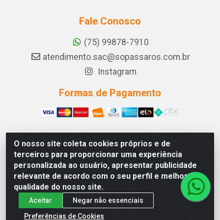
Fale Conosco
(75) 99878-7910
atendimento.sac@sopassaros.com.br
Instagram
Formas de Pagamento
O nosso site coleta cookies próprios e de
A PINA DOS SANTOS DELEZZOTTE LTDA - RODOVIA BA
terceiros para proporcionar uma experiência
233, 27 - ZONA RURAL, ITABERABA/BA - CEP 46.880-
personalizada ao usuário, apresentar publicidade
000 - CNPJ 30.578.948/0001-90
relevante de acordo com o seu perfil e melhorar a
qualidade do nosso site.
Aceitar
Negar não essenciais
Preferências de Cookies