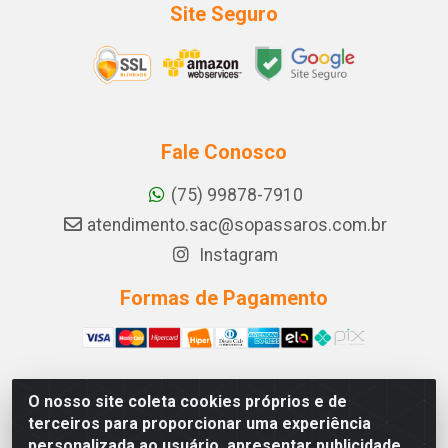
Site Seguro
Fale Conosco
(75) 99878-7910
atendimento.sac@sopassaros.com.br
Instagram
Formas de Pagamento
O nosso site coleta cookies próprios e de
A PINA DOS SANTOS DELEZZOTTE LTDA - RODOVIA BA
terceiros para proporcionar uma experiência
233, 27 - ZONA RURAL, ITABERABA/BA - CEP 46.880-
personalizada ao usuário, apresentar publicidade