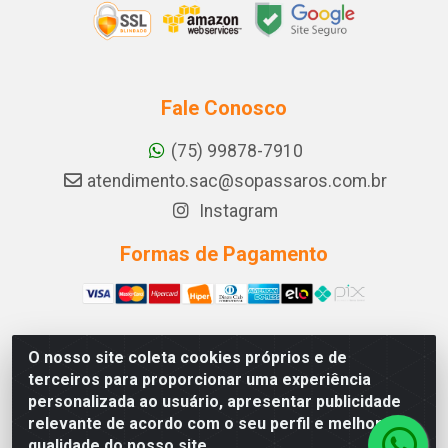
Fale Conosco
(75) 99878-7910
atendimento.sac@sopassaros.com.br
Instagram
Formas de Pagamento
O nosso site coleta cookies próprios e de
A PINA DOS SANTOS DELEZZOTTE LTDA - RODOVIA BA
terceiros para proporcionar uma experiência
233, 27 - ZONA RURAL, ITABERABA/BA - CEP 46.880-
personalizada ao usuário, apresentar publicidade
000 - CNPJ 30.578.948/0001-90
relevante de acordo com o seu perfil e melhorar a
qualidade do nosso site.