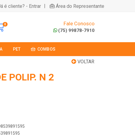
|
á é cliente? - Entrar
Área do Representante
Fale Conosco
0
(75) 99878-7910
A
PET
COMBOS
VOLTAR
E POLIP. N 2
898539891595
8539891595