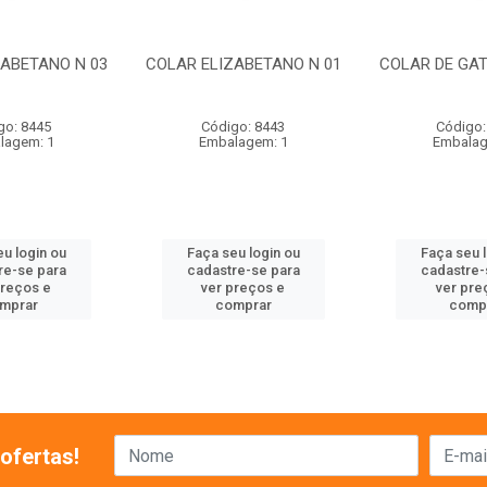
ZABETANO N 03
COLAR ELIZABETANO N 01
COLAR DE GAT
go: 8445
Código: 8443
Código:
lagem: 1
Embalagem: 1
Embalag
u login ou
Faça seu login ou
Faça seu 
re-se para
cadastre-se para
cadastre-
preços e
ver preços e
ver pre
mprar
comprar
comp
ofertas!