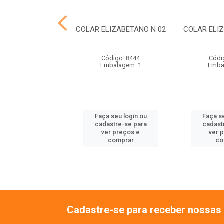
LIZABETANO N 05
COLAR ELIZABETANO N 02
COLAR ELI
ódigo: 8447
Código: 8444
Códi
balagem: 1
Embalagem: 1
Emba
 seu login ou
Faça seu login ou
Faça se
astre-se para
cadastre-se para
cadast
er preços e
ver preços e
ver 
comprar
comprar
co
Cadastre-se para receber nossas 