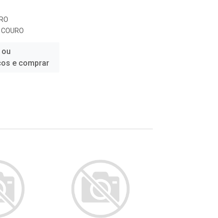
URO
E COURO
 ou
ços e comprar