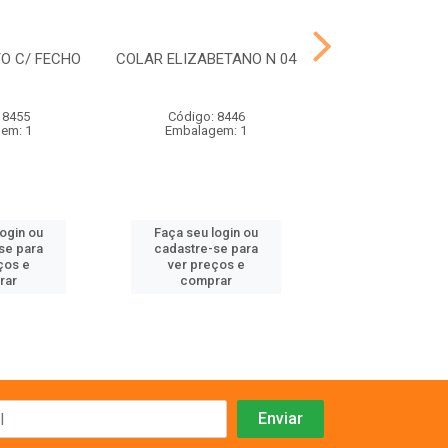
O C/ FECHO
COLAR ELIZABETANO N 04
COLAR ELIZABET
 8455
Código: 8446
Código: 84
em: 1
Embalagem: 1
Embalagem
login ou
Faça seu login ou
Faça seu log
se para
cadastre-se para
cadastre-se 
ços e
ver preços e
ver preços
rar
comprar
comprar