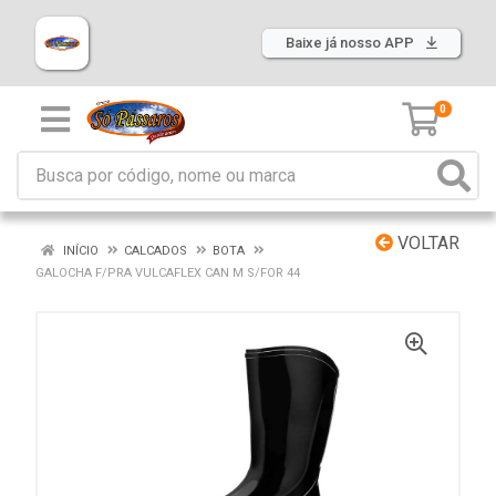
Baixe já nosso APP
0
VOLTAR
INÍCIO
CALCADOS
BOTA
GALOCHA F/PRA VULCAFLEX CAN M S/FOR 44