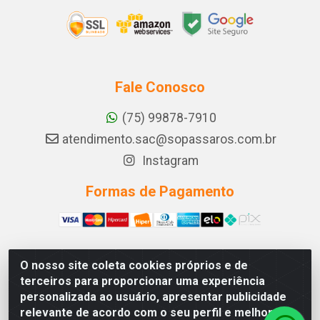
Fale Conosco
(75) 99878-7910
atendimento.sac@sopassaros.com.br
Instagram
Formas de Pagamento
O nosso site coleta cookies próprios e de
A PINA DOS SANTOS DELEZZOTTE LTDA - RODOVIA BA
terceiros para proporcionar uma experiência
233, 27 - ZONA RURAL, ITABERABA/BA - CEP 46.880-
personalizada ao usuário, apresentar publicidade
000 - CNPJ 30.578.948/0001-90
relevante de acordo com o seu perfil e melhorar a