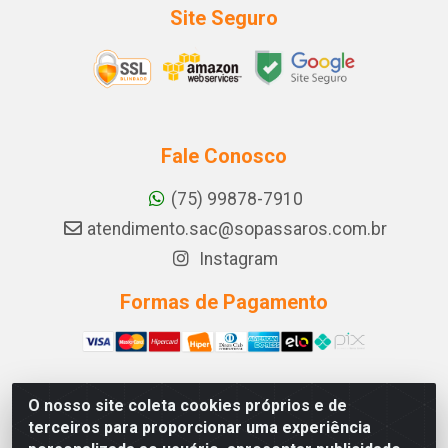
Site Seguro
Fale Conosco
(75) 99878-7910
atendimento.sac@sopassaros.com.br
Instagram
Formas de Pagamento
O nosso site coleta cookies próprios e de
A PINA DOS SANTOS DELEZZOTTE LTDA - RODOVIA BA
terceiros para proporcionar uma experiência
233, 27 - ZONA RURAL, ITABERABA/BA - CEP 46.880-