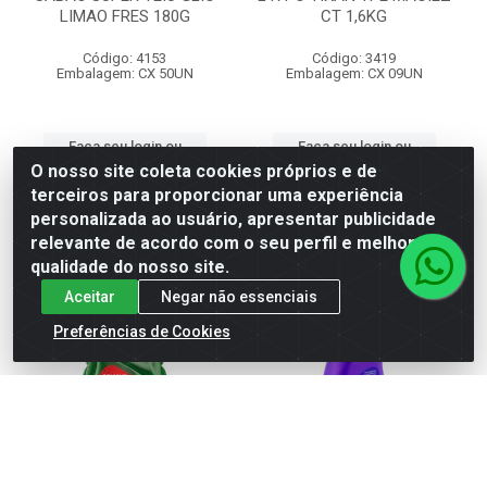
LIMAO FRES 180G
CT 1,6KG
Código: 4153
Código: 3419
Embalagem: CX 50UN
Embalagem: CX 09UN
Faça seu login ou
Faça seu login ou
cadastre-se para
cadastre-se para
O nosso site coleta cookies próprios e de
ver preços e
ver preços e
terceiros para proporcionar uma experiência
comprar
comprar
personalizada ao usuário, apresentar publicidade
relevante de acordo com o seu perfil e melhorar a
qualidade do nosso site.
Aceitar
Negar não essenciais
Preferências de Cookies