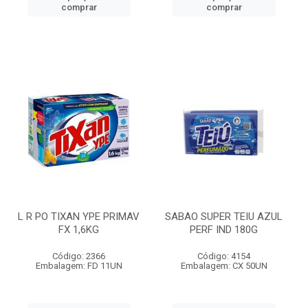
comprar
comprar
L R PO TIXAN YPE PRIMAV
SABAO SUPER TEIU AZUL
FX 1,6KG
PERF IND 180G
Código: 2366
Código: 4154
Embalagem: FD 11UN
Embalagem: CX 50UN