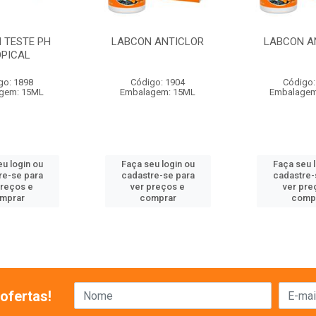
 TESTE PH
LABCON ANTICLOR
LABCON A
OPICAL
go: 1898
Código: 1904
Código:
gem: 15ML
Embalagem: 15ML
Embalagem
u login ou
Faça seu login ou
Faça seu 
re-se para
cadastre-se para
cadastre-
preços e
ver preços e
ver pre
mprar
comprar
comp
ofertas!