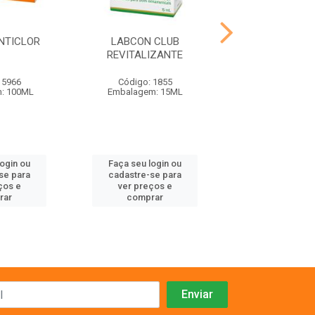
NTICLOR
LABCON CLUB
LABCON CLUB VI
REVITALIZANTE
 5966
Código: 1855
Código: 18
: 100ML
Embalagem: 15ML
Embalagem: C
login ou
Faça seu login ou
Faça seu log
se para
cadastre-se para
cadastre-se 
ços e
ver preços e
ver preços
rar
comprar
comprar