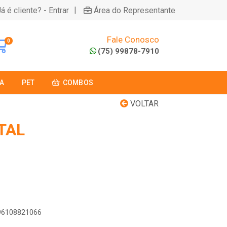
|
á é cliente? - Entrar
Área do Representante
Fale Conosco
0
(75) 99878-7910
A
PET
COMBOS
VOLTAR
TAL
896108821066