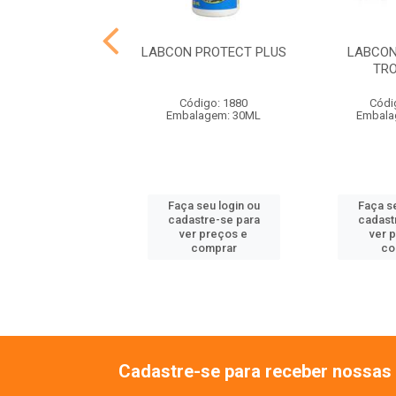
CLUB VITIL P.S.
LABCON PROTECT PLUS
LABCON
TR
ódigo: 1858
Código: 1880
Códi
agem: CX 2,5G
Embalagem: 30ML
Embala
 seu login ou
Faça seu login ou
Faça se
astre-se para
cadastre-se para
cadast
er preços e
ver preços e
ver 
comprar
comprar
co
Cadastre-se para receber nossas 