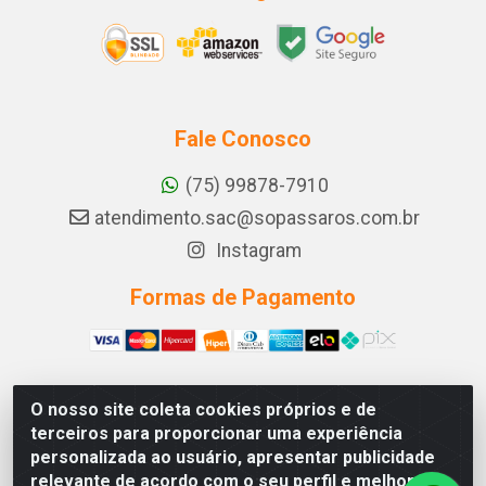
Fale Conosco
(75) 99878-7910
atendimento.sac@sopassaros.com.br
Instagram
Formas de Pagamento
O nosso site coleta cookies próprios e de
A PINA DOS SANTOS DELEZZOTTE LTDA - RODOVIA BA
terceiros para proporcionar uma experiência
233, 27 - ZONA RURAL, ITABERABA/BA - CEP 46.880-
personalizada ao usuário, apresentar publicidade
000 - CNPJ 30.578.948/0001-90
relevante de acordo com o seu perfil e melhorar a