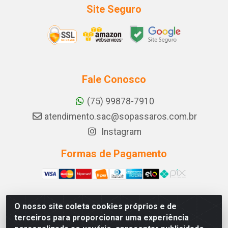
Site Seguro
Fale Conosco
(75) 99878-7910
atendimento.sac@sopassaros.com.br
Instagram
Formas de Pagamento
O nosso site coleta cookies próprios e de
A PINA DOS SANTOS DELEZZOTTE LTDA - RODOVIA BA
terceiros para proporcionar uma experiência
233, 27 - ZONA RURAL, ITABERABA/BA - CEP 46.880-