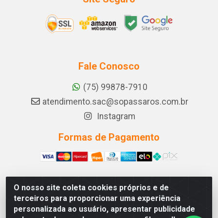
Fale Conosco
(75) 99878-7910
atendimento.sac@sopassaros.com.br
Instagram
Formas de Pagamento
O nosso site coleta cookies próprios e de
A PINA DOS SANTOS DELEZZOTTE LTDA - RODOVIA BA
terceiros para proporcionar uma experiência
233, 27 - ZONA RURAL, ITABERABA/BA - CEP 46.880-
personalizada ao usuário, apresentar publicidade
000 - CNPJ 30.578.948/0001-90