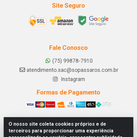
Site Seguro
Fale Conosco
(75) 99878-7910
atendimento.sac@sopassaros.com.br
Instagram
Formas de Pagamento
O nosso site coleta cookies próprios e de
A PINA DOS SANTOS DELEZZOTTE LTDA - RODOVIA BA
terceiros para proporcionar uma experiência
233, 27 - ZONA RURAL, ITABERABA/BA - CEP 46.880-