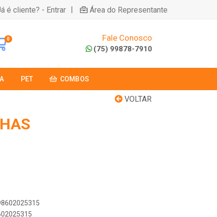
|
á é cliente? - Entrar
Área do Representante
Fale Conosco
0
(75) 99878-7910
A
PET
COMBOS
VOLTAR
NHAS
898602025315
8602025315