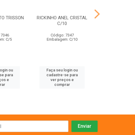
TO TRISSON
RICKINHO ANEL CRISTAL
FRANGO SONOR
C/10
ANIMALISS
 7346
Código: 7347
Código: 91
m: C/5
Embalagem: C/10
Embalagem:
login ou
Faça seu login ou
Faça seu log
se para
cadastre-se para
cadastre-se 
ços e
ver preços e
ver preços
rar
comprar
comprar