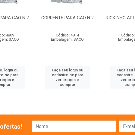
PARA CAO N 7
CORRENTE PARA CAO N 2
RICKINHO API
go: 4809
Código: 4814
Código:
gem: SACO
Embalagem: SACO
Embalage
u login ou
Faça seu login ou
Faça seu 
re-se para
cadastre-se para
cadastre-
preços e
ver preços e
ver pre
mprar
comprar
comp
ofertas!