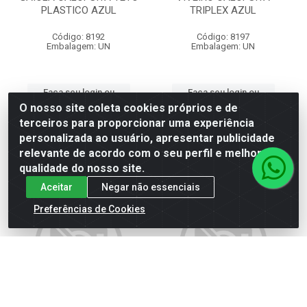
PLASTICO AZUL
TRIPLEX AZUL
Código: 8192
Código: 8197
Embalagem: UN
Embalagem: UN
Faça seu login ou
Faça seu login ou
cadastre-se para
cadastre-se para
O nosso site coleta cookies próprios e de
ver preços e
ver preços e
terceiros para proporcionar uma experiência
comprar
comprar
personalizada ao usuário, apresentar publicidade
relevante de acordo com o seu perfil e melhorar a
qualidade do nosso site.
Aceitar
Negar não essenciais
Preferências de Cookies