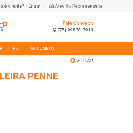
|
á é cliente? - Entrar
Área do Representante
Fale Conosco
0
(75) 99878-7910
A
PET
COMBOS
VOLTAR
LEIRA PENNE