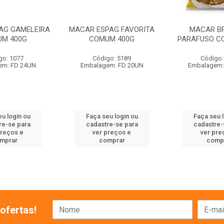
AG GAMELEIRA
MACAR ESPAG FAVORITA
MACAR BR
M 400G
COMUM 400G
PARAFUSO C
go: 1077
Código: 5189
Código:
em: FD 24UN
Embalagem: FD 20UN
Embalagem:
u login ou
Faça seu login ou
Faça seu 
re-se para
cadastre-se para
cadastre-
preços e
ver preços e
ver pre
mprar
comprar
comp
ofertas!