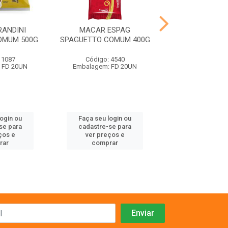
ANDINI
MACAR ESPAG
MACAR ESPAG B
OMUM 500G
SPAGUETTO COMUM 400G
FURAD 50
 1087
Código: 4540
Código: 10
 FD 20UN
Embalagem: FD 20UN
Embalagem: F
login ou
Faça seu login ou
Faça seu log
se para
cadastre-se para
cadastre-se 
ços e
ver preços e
ver preços
rar
comprar
comprar