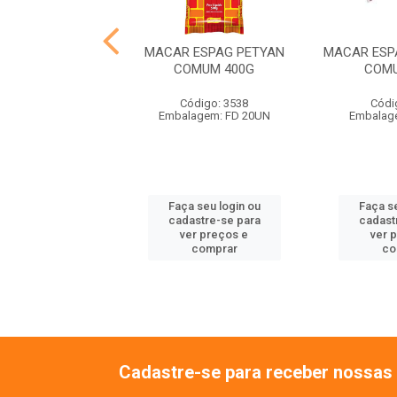
ESPAG BRANDINI
MACAR ESPAG PETYAN
MACAR ESP
URAD 500G
COMUM 400G
COMU
ódigo: 1092
Código: 3538
Códi
agem: FD 20UN
Embalagem: FD 20UN
Embalag
 seu login ou
Faça seu login ou
Faça se
astre-se para
cadastre-se para
cadast
er preços e
ver preços e
ver 
comprar
comprar
co
Cadastre-se para receber nossas 