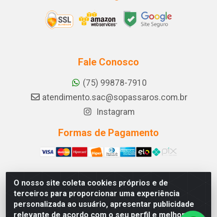
Fale Conosco
(75) 99878-7910
atendimento.sac@sopassaros.com.br
Instagram
Formas de Pagamento
O nosso site coleta cookies próprios e de
A PINA DOS SANTOS DELEZZOTTE LTDA - RODOVIA BA
terceiros para proporcionar uma experiência
233, 27 - ZONA RURAL, ITABERABA/BA - CEP 46.880-
personalizada ao usuário, apresentar publicidade
000 - CNPJ 30.578.948/0001-90
relevante de acordo com o seu perfil e melhorar a