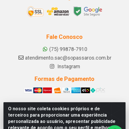
Fale Conosco
(75) 99878-7910
atendimento.sac@sopassaros.com.br
Instagram
Formas de Pagamento
O nosso site coleta cookies próprios e de
A PINA DOS SANTOS DELEZZOTTE LTDA - RODOVIA BA
terceiros para proporcionar uma experiência
233, 27 - ZONA RURAL, ITABERABA/BA - CEP 46.880-
personalizada ao usuário, apresentar publicidade
000 - CNPJ 30.578.948/0001-90
relevante de acordo com o seu perfil e melhorar a