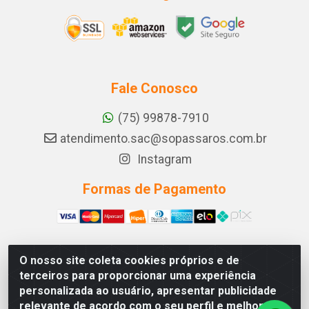
Fale Conosco
(75) 99878-7910
atendimento.sac@sopassaros.com.br
Instagram
Formas de Pagamento
O nosso site coleta cookies próprios e de
A PINA DOS SANTOS DELEZZOTTE LTDA - RODOVIA BA
terceiros para proporcionar uma experiência
233, 27 - ZONA RURAL, ITABERABA/BA - CEP 46.880-
personalizada ao usuário, apresentar publicidade
000 - CNPJ 30.578.948/0001-90
relevante de acordo com o seu perfil e melhorar a