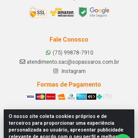
Fale Conosco
(75) 99878-7910
atendimento.sac@sopassaros.com.br
Instagram
Formas de Pagamento
O nosso site coleta cookies próprios e de
A PINA DOS SANTOS DELEZZOTTE LTDA - RODOVIA BA
terceiros para proporcionar uma experiência
233, 27 - ZONA RURAL, ITABERABA/BA - CEP 46.880-
personalizada ao usuário, apresentar publicidade
000 - CNPJ 30.578.948/0001-90
relevante de acordo com o seu perfil e melhorar a