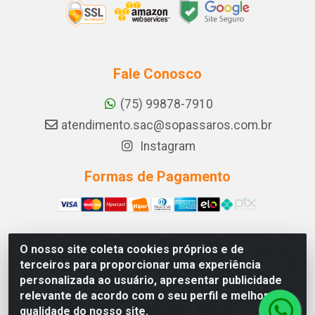
Fale Conosco
(75) 99878-7910
atendimento.sac@sopassaros.com.br
Instagram
Formas de Pagamento
O nosso site coleta cookies próprios e de
A PINA DOS SANTOS DELEZZOTTE LTDA - RODOVIA BA
terceiros para proporcionar uma experiência
233, 27 - ZONA RURAL, ITABERABA/BA - CEP 46.880-
personalizada ao usuário, apresentar publicidade
000 - CNPJ 30.578.948/0001-90
relevante de acordo com o seu perfil e melhorar a
qualidade do nosso site.