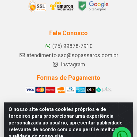
Fale Conosco
(75) 99878-7910
atendimento.sac@sopassaros.com.br
Instagram
Formas de Pagamento
O nosso site coleta cookies próprios e de
A PINA DOS SANTOS DELEZZOTTE LTDA - RODOVIA BA
terceiros para proporcionar uma experiência
233, 27 - ZONA RURAL, ITABERABA/BA - CEP 46.880-
personalizada ao usuário, apresentar publicidade
000 - CNPJ 30.578.948/0001-90
relevante de acordo com o seu perfil e melhorar a
qualidade do nosso site.