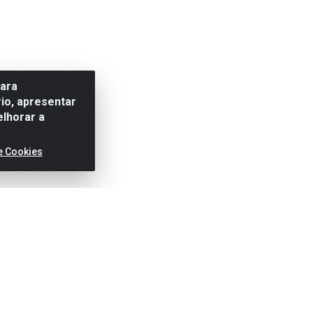
para
io, apresentar
elhorar a
e Cookies