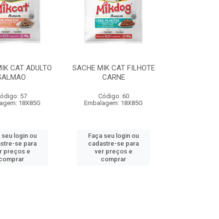
IK CAT ADULTO
SACHE MIK CAT FILHOTE
SALMAO
CARNE
ódigo: 57
Código: 60
agem: 18X85G
Embalagem: 18X85G
 seu login ou
Faça seu login ou
stre-se para
cadastre-se para
r preços e
ver preços e
comprar
comprar