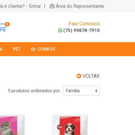
|
á é cliente? - Entrar
Área do Representante
Fale Conosco
0
(75) 99878-7910
A
PET
COMBOS
VOLTAR
5 produtos ordenados por: