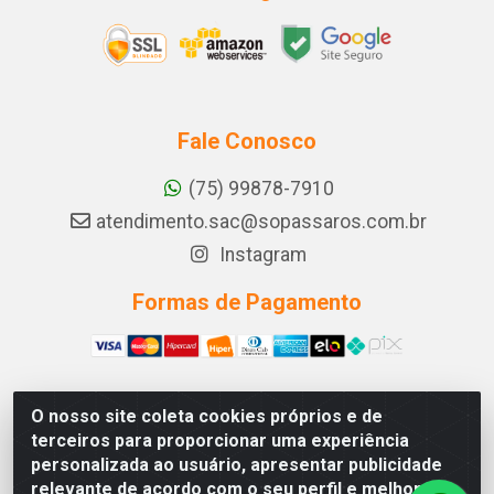
Fale Conosco
(75) 99878-7910
atendimento.sac@sopassaros.com.br
Instagram
Formas de Pagamento
O nosso site coleta cookies próprios e de
A PINA DOS SANTOS DELEZZOTTE LTDA - RODOVIA BA
terceiros para proporcionar uma experiência
233, 27 - ZONA RURAL, ITABERABA/BA - CEP 46.880-
personalizada ao usuário, apresentar publicidade
000 - CNPJ 30.578.948/0001-90
relevante de acordo com o seu perfil e melhorar a