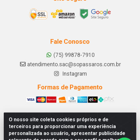
Fale Conosco
(75) 99878-7910
atendimento.sac@sopassaros.com.br
Instagram
Formas de Pagamento
O nosso site coleta cookies próprios e de
A PINA DOS SANTOS DELEZZOTTE LTDA - RODOVIA BA
terceiros para proporcionar uma experiência
233, 27 - ZONA RURAL, ITABERABA/BA - CEP 46.880-
personalizada ao usuário, apresentar publicidade
000 - CNPJ 30.578.948/0001-90