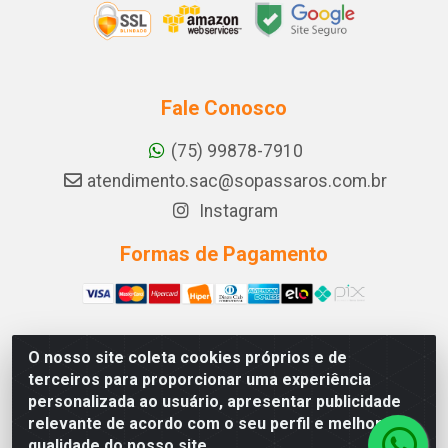
Fale Conosco
(75) 99878-7910
atendimento.sac@sopassaros.com.br
Instagram
Formas de Pagamento
O nosso site coleta cookies próprios e de
A PINA DOS SANTOS DELEZZOTTE LTDA - RODOVIA BA
terceiros para proporcionar uma experiência
233, 27 - ZONA RURAL, ITABERABA/BA - CEP 46.880-
personalizada ao usuário, apresentar publicidade
000 - CNPJ 30.578.948/0001-90
relevante de acordo com o seu perfil e melhorar a
qualidade do nosso site.