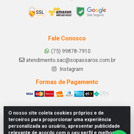
Fale Conosco
(75) 99878-7910
atendimento.sac@sopassaros.com.br
Instagram
Formas de Pagamento
O nosso site coleta cookies próprios e de
A PINA DOS SANTOS DELEZZOTTE LTDA - RODOVIA BA
terceiros para proporcionar uma experiência
233, 27 - ZONA RURAL, ITABERABA/BA - CEP 46.880-
personalizada ao usuário, apresentar publicidade
000 - CNPJ 30.578.948/0001-90
relevante de acordo com o seu perfil e melhorar a