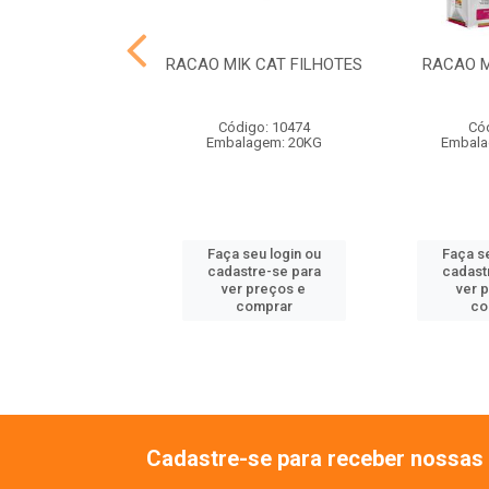
IK CAT CARNE E
RACAO MIK CAT FILHOTES
RACAO M
PEIXE
Código: 13
Código: 10474
Cód
alagem: 20KG
Embalagem: 20KG
Embala
 seu login ou
Faça seu login ou
Faça se
astre-se para
cadastre-se para
cadast
er preços e
ver preços e
ver 
comprar
comprar
co
Cadastre-se para receber nossas 