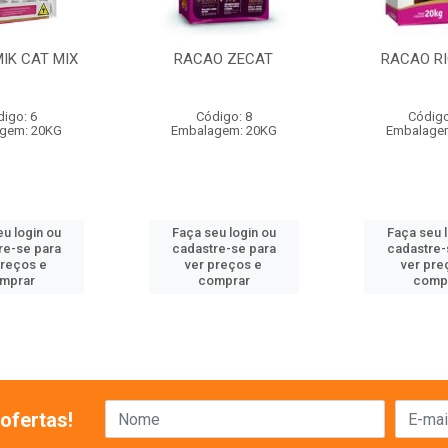
IK CAT MIX
RACAO ZECAT
RACAO RI
igo: 6
Código: 8
Código
gem: 20KG
Embalagem: 20KG
Embalage
u login ou
Faça seu login ou
Faça seu 
re-se para
cadastre-se para
cadastre-
preços e
ver preços e
ver pre
mprar
comprar
comp
ofertas!