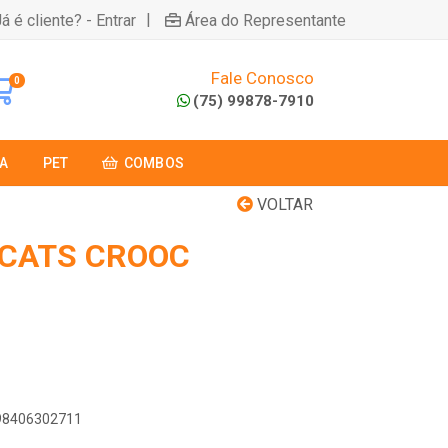
|
á é cliente? - Entrar
Área do Representante
Fale Conosco
0
(75) 99878-7910
A
PET
COMBOS
VOLTAR
 CATS CROOC
898406302711