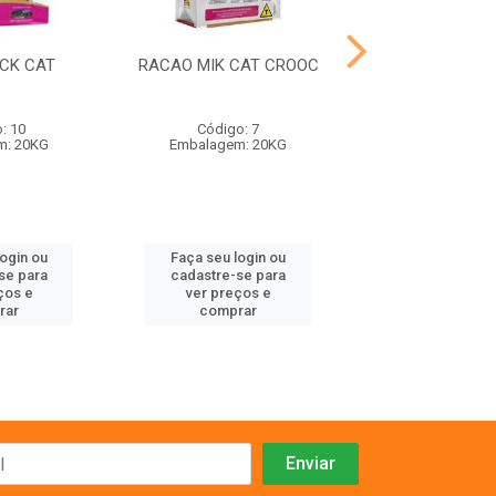
CK CAT
RACAO MIK CAT CROOC
RACAO MIK CAT
PEIXE
: 10
Código: 7
Código: 1
m: 20KG
Embalagem: 20KG
Embalagem: 
login ou
Faça seu login ou
Faça seu log
se para
cadastre-se para
cadastre-se 
ços e
ver preços e
ver preços
rar
comprar
comprar