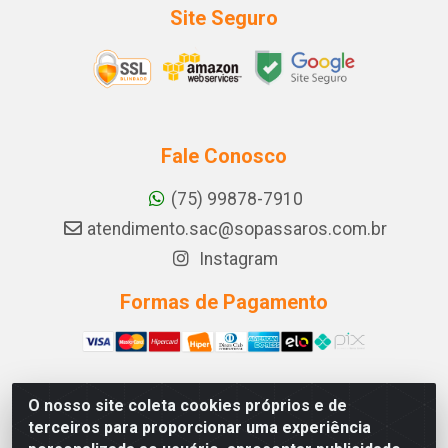
Site Seguro
Fale Conosco
(75) 99878-7910
atendimento.sac@sopassaros.com.br
Instagram
Formas de Pagamento
O nosso site coleta cookies próprios e de
A PINA DOS SANTOS DELEZZOTTE LTDA - RODOVIA BA
terceiros para proporcionar uma experiência
233, 27 - ZONA RURAL, ITABERABA/BA - CEP 46.880-