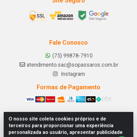
Site Seguro
Fale Conosco
(75) 99878-7910
atendimento.sac@sopassaros.com.br
Instagram
Formas de Pagamento
O nosso site coleta cookies próprios e de
A PINA DOS SANTOS DELEZZOTTE LTDA - RODOVIA BA
terceiros para proporcionar uma experiência
233, 27 - ZONA RURAL, ITABERABA/BA - CEP 46.880-
personalizada ao usuário, apresentar publicidade
000 - CNPJ 30.578.948/0001-90