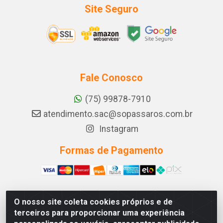
Site Seguro
Fale Conosco
(75) 99878-7910
atendimento.sac@sopassaros.com.br
Instagram
Formas de Pagamento
O nosso site coleta cookies próprios e de
A PINA DOS SANTOS DELEZZOTTE LTDA - RODOVIA BA
terceiros para proporcionar uma experiência
233, 27 - ZONA RURAL, ITABERABA/BA - CEP 46.880-