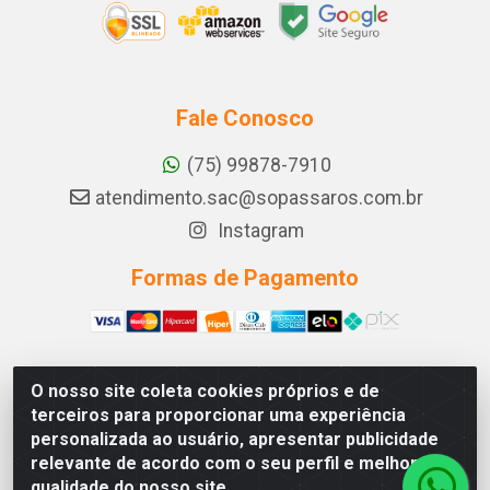
Fale Conosco
(75) 99878-7910
atendimento.sac@sopassaros.com.br
Instagram
Formas de Pagamento
O nosso site coleta cookies próprios e de
A PINA DOS SANTOS DELEZZOTTE LTDA - RODOVIA BA
terceiros para proporcionar uma experiência
233, 27 - ZONA RURAL, ITABERABA/BA - CEP 46.880-
personalizada ao usuário, apresentar publicidade
000 - CNPJ 30.578.948/0001-90
relevante de acordo com o seu perfil e melhorar a
qualidade do nosso site.