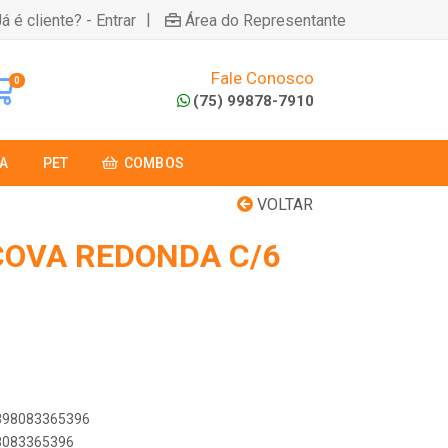
|
á é cliente? - Entrar
Área do Representante
Fale Conosco
0
(75) 99878-7910
A
PET
COMBOS
VOLTAR
COVA REDONDA C/6
7898083365396
98083365396