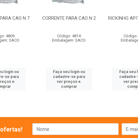
PARA CAO N 7
CORRENTE PARA CAO N 2
RICKINHO API
go: 4809
Código: 4814
Código:
gem: SACO
Embalagem: SACO
Embalage
u login ou
Faça seu login ou
Faça seu 
re-se para
cadastre-se para
cadastre-
preços e
ver preços e
ver pre
mprar
comprar
comp
ofertas!