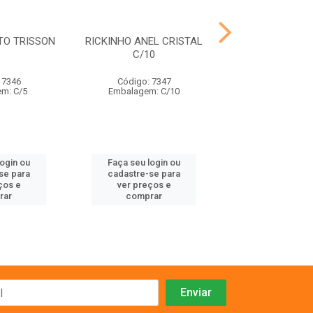
TO TRISSON
RICKINHO ANEL CRISTAL
FRANGO SONOR
C/10
ANIMALISS
 7346
Código: 7347
Código: 91
m: C/5
Embalagem: C/10
Embalagem:
login ou
Faça seu login ou
Faça seu log
se para
cadastre-se para
cadastre-se 
ços e
ver preços e
ver preços
rar
comprar
comprar