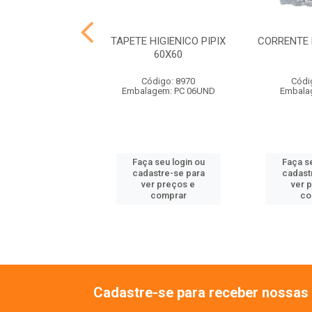
SONORO M 30CM
TAPETE HIGIENICO PIPIX
CORRENTE 
IMALISSIMO
60X60
ódigo: 9108
Código: 8970
Códi
balagem: UN
Embalagem: PC 06UND
Embala
 seu login ou
Faça seu login ou
Faça se
astre-se para
cadastre-se para
cadast
er preços e
ver preços e
ver 
comprar
comprar
co
Cadastre-se para receber nossas 