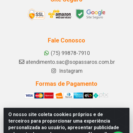
Fale Conosco
(75) 99878-7910
atendimento.sac@sopassaros.com.br
Instagram
Formas de Pagamento
O nosso site coleta cookies próprios e de
A PINA DOS SANTOS DELEZZOTTE LTDA - RODOVIA BA
terceiros para proporcionar uma experiência
233, 27 - ZONA RURAL, ITABERABA/BA - CEP 46.880-
personalizada ao usuário, apresentar publicidade
000 - CNPJ 30.578.948/0001-90