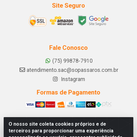
Site Seguro
Fale Conosco
(75) 99878-7910
atendimento.sac@sopassaros.com.br
Instagram
Formas de Pagamento
O nosso site coleta cookies próprios e de
A PINA DOS SANTOS DELEZZOTTE LTDA - RODOVIA BA
terceiros para proporcionar uma experiência
233, 27 - ZONA RURAL, ITABERABA/BA - CEP 46.880-