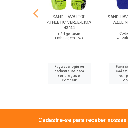
VAI SLIM SQUARE
SAND HAVAI TOP
SAND HAV
ETO 35/36
ATHLETIC VERDE/LIMA
AZUL N
43/44
ódigo: 4137
Códi
Código: 3846
alagem: PAR
Embal
Embalagem: PAR
 seu login ou
Faça seu login ou
Faça se
astre-se para
cadastre-se para
cadast
er preços e
ver preços e
ver 
comprar
comprar
co
Cadastre-se para receber nossas 