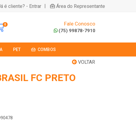
|
á é cliente? - Entrar
Área do Representante
Fale Conosco
0
(75) 99878-7910
A
PET
COMBOS
VOLTAR
BRASIL FC PRETO
0090478