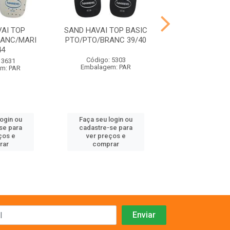
AI TOP
SAND HAVAI TOP BASIC
SAND HAVAI SLI
RANC/MARI
PTO/PTO/BRANC 39/40
PRETO 35
44
Código: 5303
Código: 41
 3631
Embalagem: PAR
Embalagem:
m: PAR
login ou
Faça seu login ou
Faça seu log
se para
cadastre-se para
cadastre-se 
ços e
ver preços e
ver preços
rar
comprar
comprar