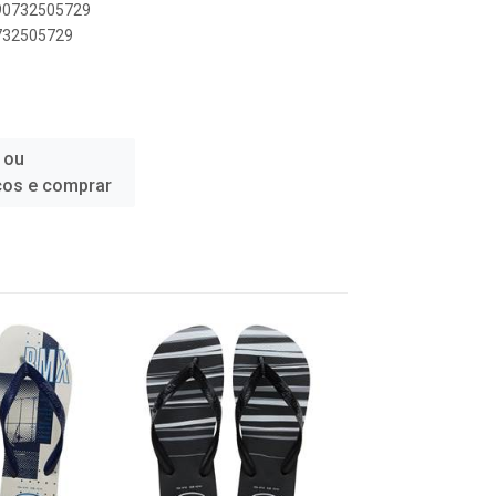
890732505729
0732505729
 ou
ços e comprar