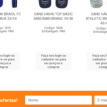
AI BRASIL FC
SAND HAVAI TOP BASIC
SAND HAV
AVA 33/34
MAR/MAR/BRANC 39/40
ATHLETIC B
43/
go: 5291
Código: 5306
Código:
agem: PAR
Embalagem: PAR
Embalage
u login ou
Faça seu login ou
Faça seu 
re-se para
cadastre-se para
cadastre-
preços e
ver preços e
ver pre
mprar
comprar
comp
ofertas!