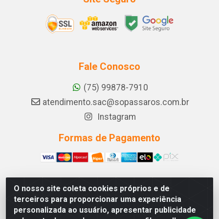
Fale Conosco
(75) 99878-7910
atendimento.sac@sopassaros.com.br
Instagram
Formas de Pagamento
O nosso site coleta cookies próprios e de
A PINA DOS SANTOS DELEZZOTTE LTDA - RODOVIA BA
terceiros para proporcionar uma experiência
233, 27 - ZONA RURAL, ITABERABA/BA - CEP 46.880-
personalizada ao usuário, apresentar publicidade
000 - CNPJ 30.578.948/0001-90